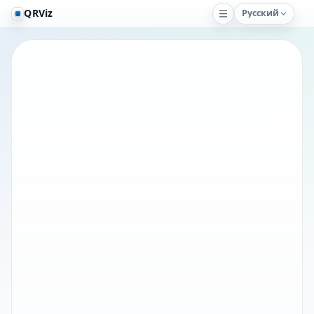
QRViz
Русский