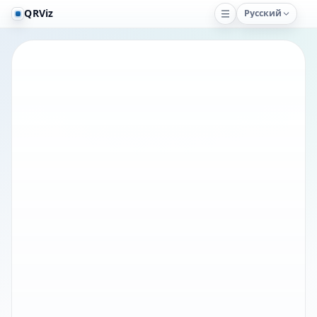
QRViz
Русский