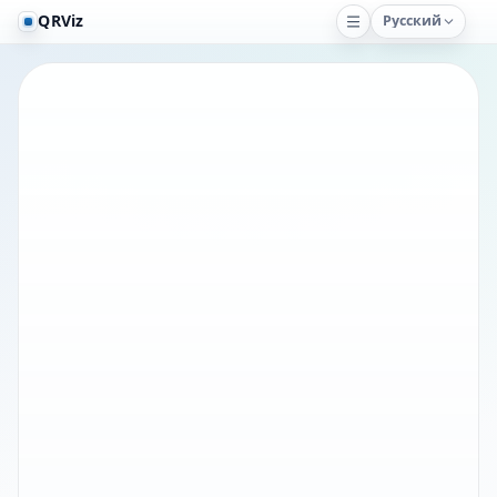
QRViz
Русский