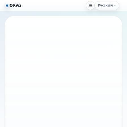
QRViz
Русский