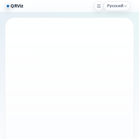
QRViz
Русский