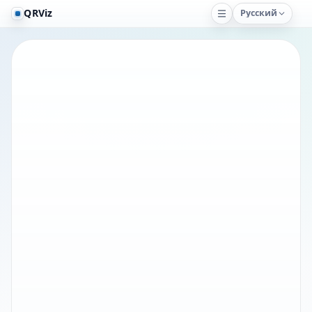
QRViz
Русский