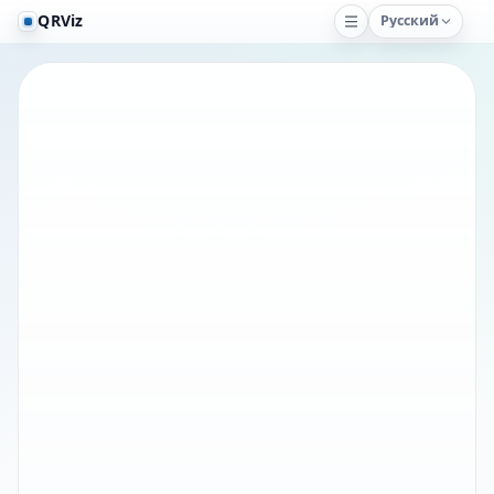
QRViz
Русский