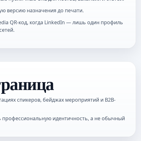
ю версию назначения до печати.
edia QR-код
, когда LinkedIn — лишь один профиль
сетей.
траница
тациях спикеров, бейджах мероприятий и B2B-
ть профессиональную идентичность, а не обычный