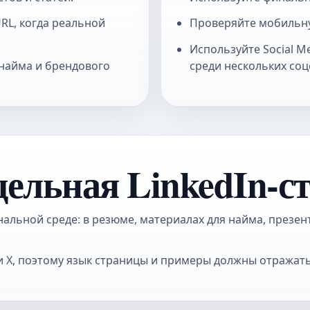
RL, когда реальной
Проверяйте мобильну
Используйте
Social M
 найма и брендового
среди нескольких соц
дельная LinkedIn-с
альной среде: в резюме, материалах для найма, презен
или X, поэтому язык страницы и примеры должны отража