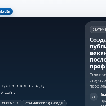
nkedIn
СТАТИЧ
Созда
публ
вакан
посл
проф
Если по
структу
 нужно открыть одну
профиль
й сайт.
Вы
01
Про
ИНСТРУМЕНТ
СТАТИЧЕСКИЕ QR-КОДЫ
дл