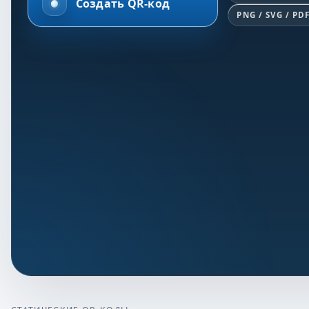
Создать QR-код
PNG / SVG / PD