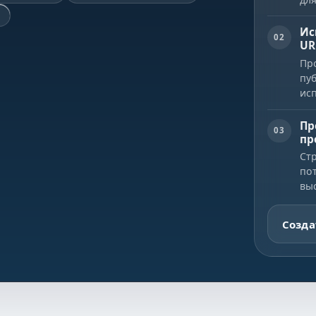
F
Ис
02
UR
Пр
пу
ис
Пр
03
пр
Ст
пот
вы
Созда