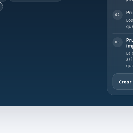
Pr
02
Los
que
Pr
03
im
La 
así
que
Crear