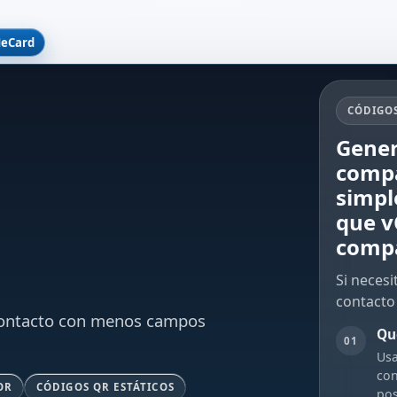
MeCard
CÓDIGOS
Gener
compa
simpl
que v
compa
Si neces
contacto
 contacto con menos campos
Qu
01
Usa
con
OR
CÓDIGOS QR ESTÁTICOS
pos