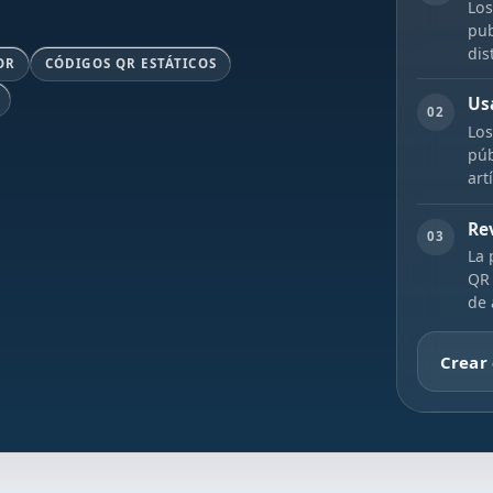
Los
pub
dis
OR
CÓDIGOS QR ESTÁTICOS
Us
02
Los
púb
art
Re
03
La 
QR 
de 
Crear