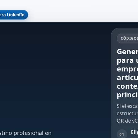
ara LinkedIn
CÓDIGOS
Gener
para 
empre
artíc
conte
princi
Si el es
estructu
QR de vC
stino profesional en
El
01