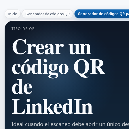
Inicio
Generador de códigos QR
Generador de códigos QR p
TIPO DE QR
Crear un
código QR
de
LinkedIn
Ideal cuando el escaneo debe abrir un único de