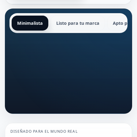
Minimalista
Listo para tu marca
Apto para 
DISEÑADO PARA EL MUNDO REAL