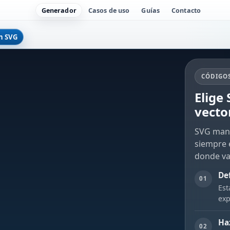
Generador
Casos de uso
Guías
Contacto
n SVG
CÓDIGOS
Elige
vecto
SVG mant
siempre e
donde va
De
01
Est
exp
Ha
02