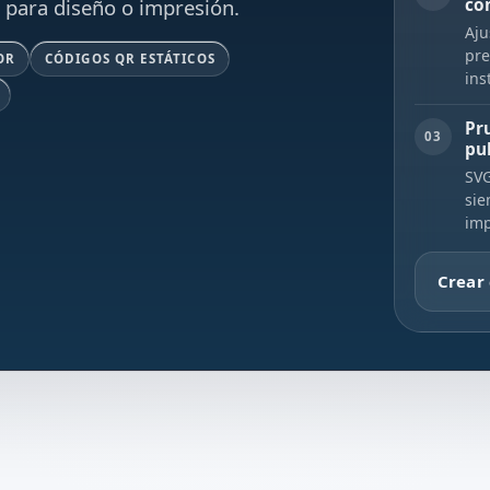
l para diseño o impresión.
co
Aju
pre
OR
CÓDIGOS QR ESTÁTICOS
ins
Pr
03
pu
SVG
sie
imp
Crear