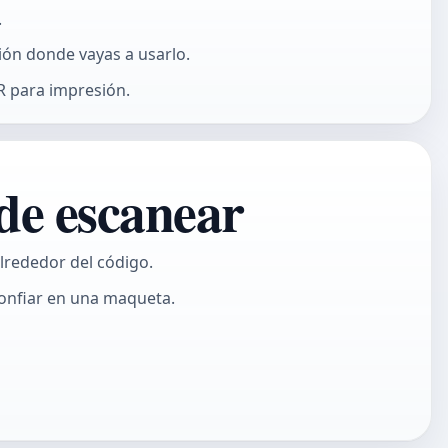
.
ión donde vayas a usarlo.
R para impresión.
 de escanear
lrededor del código.
 confiar en una maqueta.