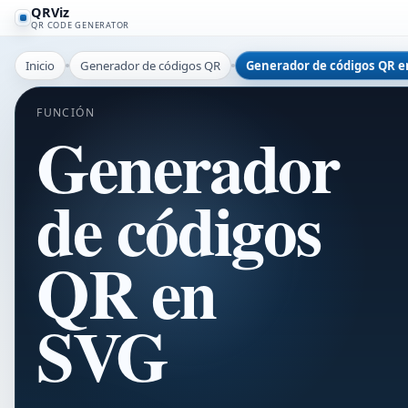
QRViz
QR CODE GENERATOR
Inicio
Generador de códigos QR
Generador de códigos QR e
FUNCIÓN
Generador
de códigos
QR en
SVG