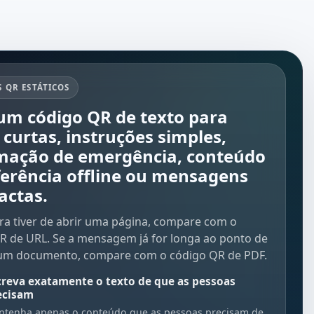
 QR ESTÁTICOS
um código QR de texto para
 curtas, instruções simples,
mação de emergência, conteúdo
ferência offline ou mensagens
ctas.
tura tiver de abrir uma página, compare com o
R de URL
. Se a mensagem já for longa ao ponto de
 um documento, compare com o
código QR de PDF
.
creva exatamente o texto de que as pessoas
ecisam
tenha apenas o conteúdo que as pessoas precisam de