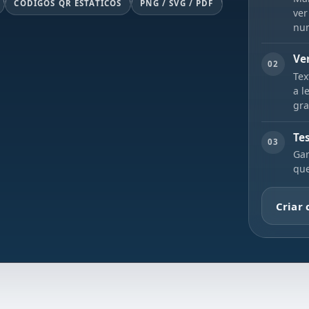
CÓDIGOS QR ESTÁTICOS
PNG / SVG / PDF
ver
num
Ve
02
Tex
a l
gra
Te
03
Gar
que
Criar