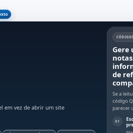
exto
CÓDIGOS
Gere 
notas
infor
de re
compa
Se a lei
código Q
el em vez de abrir um site
parecer
Es
01
pr
Man