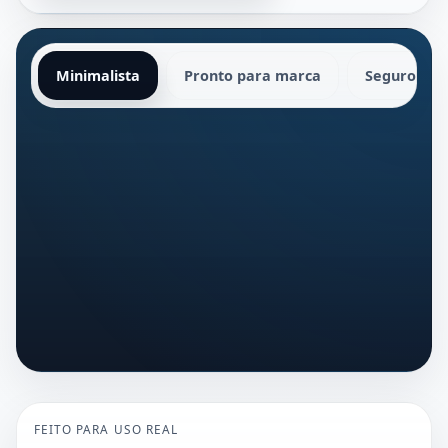
Minimalista
Pronto para marca
Seguro par
FEITO PARA USO REAL