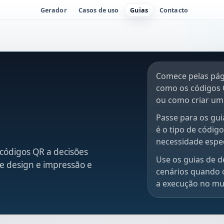
Gerador
Casos de uso
Guias
Contacto
Comece pelas pág
como os códigos 
ou como criar um 
Passe para os gui
é o tipo de códig
necessidade espec
códigos QR a decisões
Use os guias de d
de design e impressão e
cenários quando o 
a execução no mu