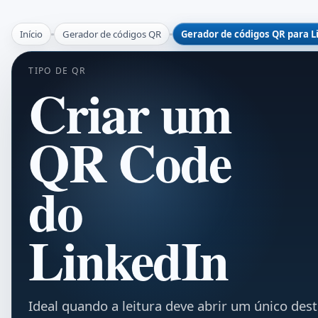
Início
Gerador de códigos QR
Gerador de códigos QR para L
TIPO DE QR
Criar um
QR Code
do
LinkedIn
Ideal quando a leitura deve abrir um único dest