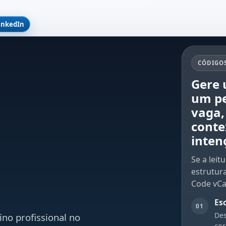
inkedIn
CÓDIGOS
Gere 
um pe
vaga,
conte
inten
Se a leit
estrutur
Code vC
Es
01
Des
ino profissional no
cor