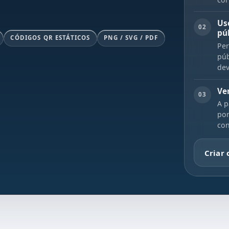
Us
02
pú
CÓDIGOS QR ESTÁTICOS
PNG / SVG / PDF
Per
púb
dev
Ve
03
A p
por
con
Criar