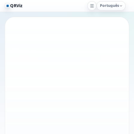
QRViz
Português