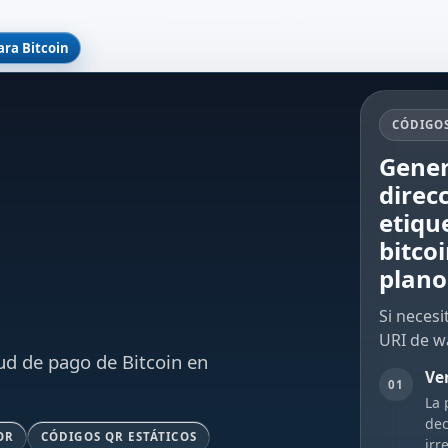
ara Bitcoin
CÓDIGOS
Gener
direc
etiqu
bitco
plano
Si necesi
URI de w
ud de pago de Bitcoin en
Ver
01
La 
dec
OR
CÓDIGOS QR ESTÁTICOS
irr