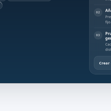
Añ
02
Pre
fij
Pr
03
ge
Cad
dis
Crear