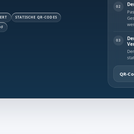
De
02
Pas
ERT
STATISCHE QR-CODES
Ges
wer
DF
De
03
Ve
Der
sta
QR-Co