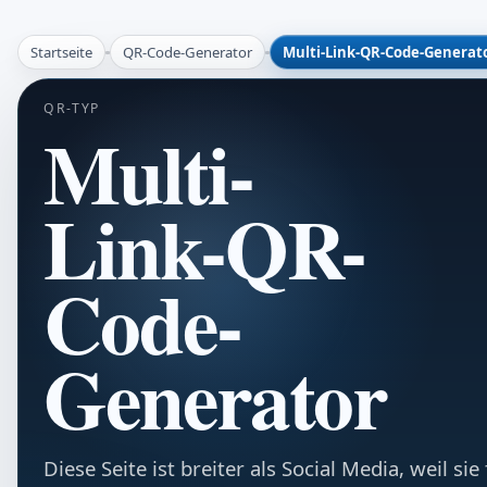
Startseite
QR-Code-Generator
Multi-Link-QR-Code-Generat
QR-TYP
Multi-
Link-QR-
Code-
Generator
Diese Seite ist breiter als Social Media, weil si