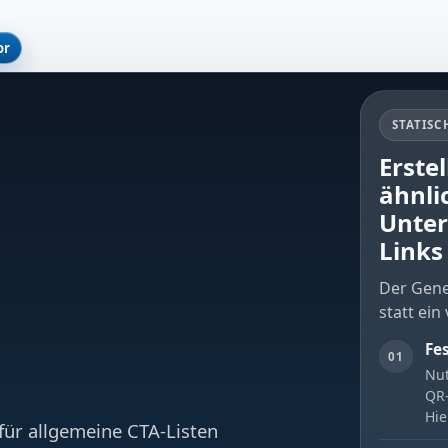
or
STATISC
Erstel
ähnli
Unter
Links 
Der Gener
statt ei
Fe
01
Nut
QR-
Hie
e für allgemeine CTA-Listen