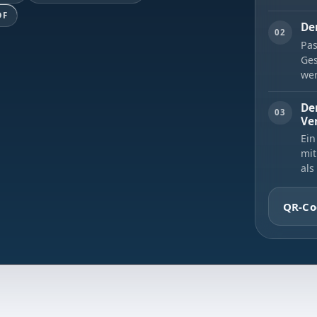
DF
De
02
Pas
Ges
wer
De
03
Ve
Ein
mit
als
QR-Co