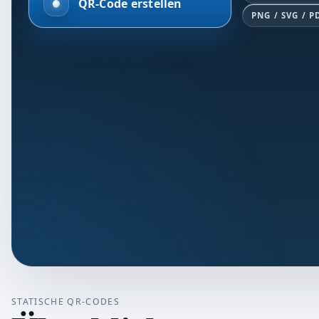
QR-Code erstellen
PNG / SVG / P
STATISCHE QR-CODES