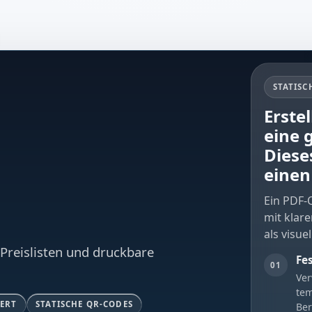
STATISC
Erste
eine 
Diese
einen
Ein PDF-
mit klare
als visuel
Preislisten und druckbare
Fe
01
Ver
tem
ERT
STATISCHE QR-CODES
Be