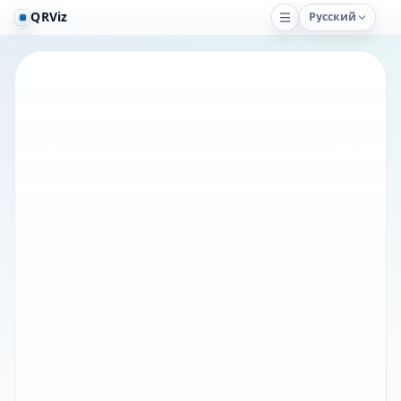
QRViz
Русский