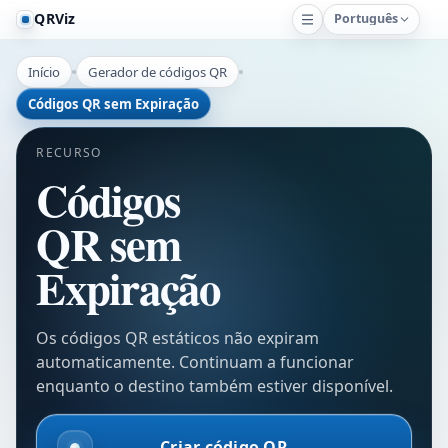
QRViz
Português
Início
Gerador de códigos QR
Códigos QR sem Expiração
RECURSO
Códigos
QR sem
Expiração
Os códigos QR estáticos não expiram
automaticamente. Continuam a funcionar
enquanto o destino também estiver disponível.
Criar código QR