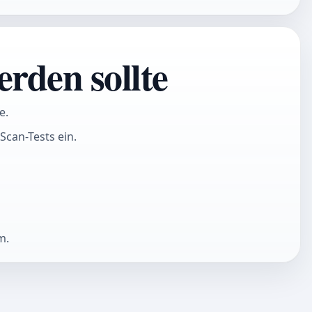
rden sollte
e.
Scan-Tests ein.
m.