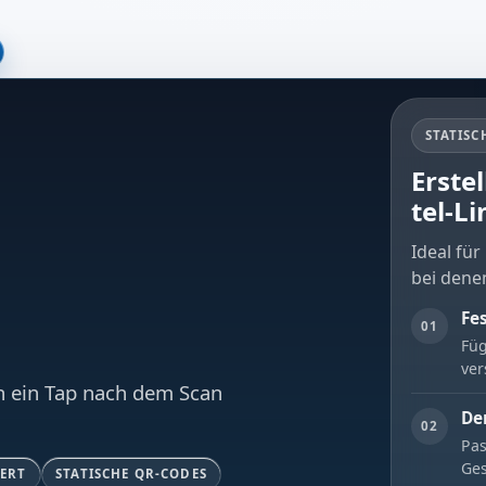
STATISC
Erste
tel-L
Ideal für
bei denen
Fe
01
Füg
ve
n ein Tap nach dem Scan
De
02
Pas
Ges
ERT
STATISCHE QR-CODES