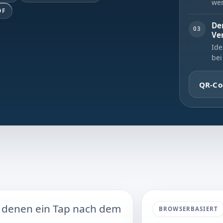
wer
DF
De
03
Ve
Ide
bei
QR-Co
n denen ein Tap nach dem
BROWSERBASIERT