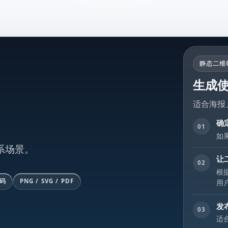
静态二维
生成使
适合海报
确
01
如
系场景。
让
02
根
码
PNG / SVG / PDF
用
发
03
适