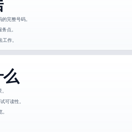
据
码的完整号码。
服务点。
法工作。
什么
景。
测试可读性。
览。