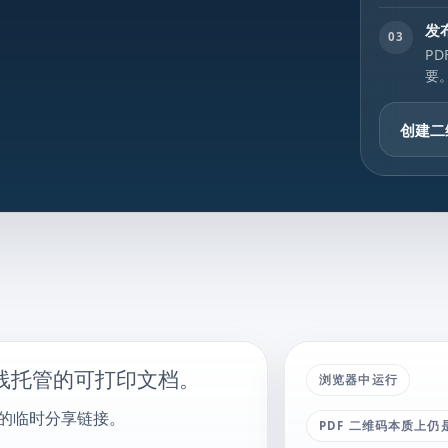
发
03
P
要
创建二
线托管的可打印文档。
浏览器中运行
化的临时分享链接。
PDF 二维码本质上