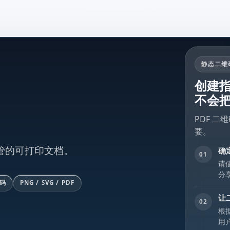
静态二维
创建指
不会
PDF 
要。
管的可打印文档。
确
01
请
分
码
PNG / SVG / PDF
让
02
根
用