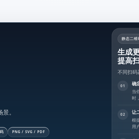
静态二维
生成更
提高
不同扫码
确
01
当
时，
场景。
让
02
根
用
码
PNG / SVG / PDF