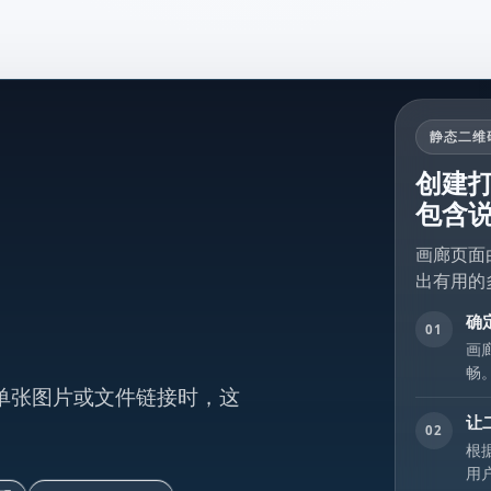
静态二维
创建
包含
画廊页面
出有用的
确
01
画
畅
单张图片或文件链接时，这
让
02
根
用