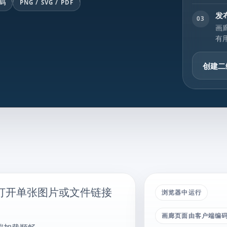
码
PNG / SVG / PDF
发
03
画
有
创建二
打开单张图片或文件链接
浏览器中运行
画廊页面由客户端编