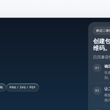
静态二维
创建
维码
日历兼容
确
01
生
别
码
PNG / SVG / PDF
让
02
根
用