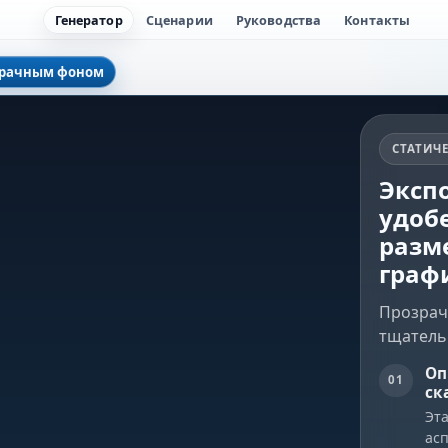
Генератор
Сценарии
Руководства
Контакты
озрачным фоном
СТАТИЧ
Эксп
удобе
разм
граф
Прозрач
тщатель
Оп
01
ск
Эт
ас