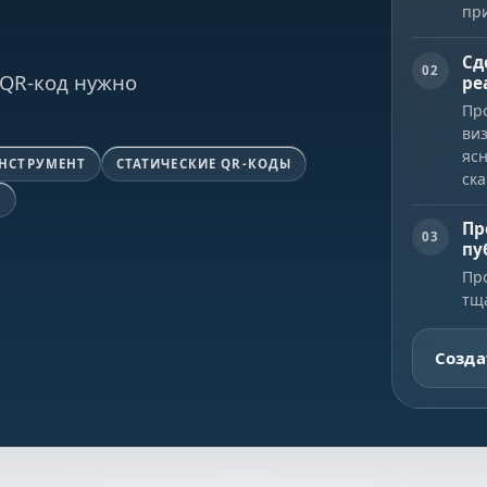
пр
Сд
02
 QR-код нужно
ре
Пр
ви
ясн
ИНСТРУМЕНТ
СТАТИЧЕСКИЕ QR-КОДЫ
ск
F
Пр
03
пу
Пр
тщ
Созда