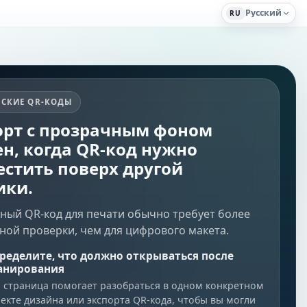
Русский
RU
ЕСКИЕ QR-КОДЫ
орт с прозрачным фоном
н, когда QR-код нужно
естить поверх другой
ики.
ный QR-код для печати обычно требует более
ной проверки, чем для цифрового макета.
ределите, что должно открываться после
анирования
а страница помогает разобраться в одном конкретном
пекте дизайна или экспорта QR-кода, чтобы вы могли