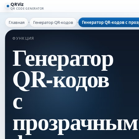
QRViz
QR CODE GENERATOR
Главная
Генератор QR-кодов
Генератор QR-кодов с пр
ФУНКЦИЯ
Генератор
QR-кодов
с
прозрачным