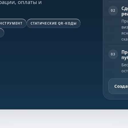
рации, оплаты и
Сд
02
ре
Пр
ИНСТРУМЕНТ
СТАТИЧЕСКИЕ QR-КОДЫ
ви
ясн
F
ск
Пр
03
пу
Бе
ос
Созда