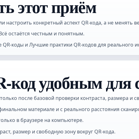
ть этот приём
ли настроить конкретный аспект QR-кода, а не менять в
Всё остаётся честным и понятным.
е QR-коды и Лучшие практики QR-кодов для реального и
R-код удобным для
олько после базовой проверки контраста, размера и св
а финальном материале и с реального расстояния сканир
только в браузере на компьютере.
аст, размер и свободную зону вокруг QR-кода.