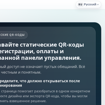
Русский
RU
ЕСКИЕ QR-КОДЫ
авайте статические QR-коды
егистрации, оплаты и
занной панели управления.
ный доступ не означает пустых обещаний. Всё
я честным и понятным.
ределите, что должно открываться после
анирования
а страница помогает разобраться в одном конкретном
пекте дизайна или экспорта QR-кода, чтобы вы могли
инять взвешенное решение.