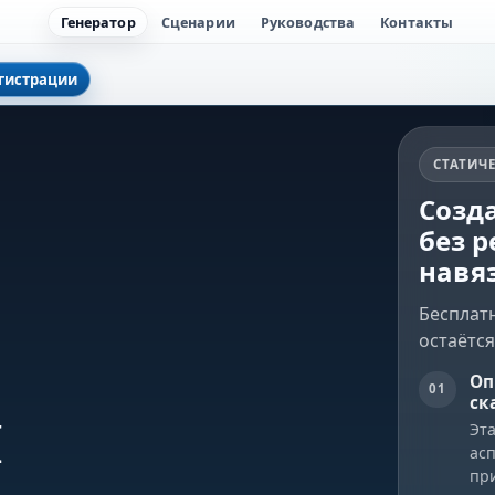
Генератор
Сценарии
Руководства
Контакты
егистрации
СТАТИЧ
Созд
без р
навя
Бесплат
остаётс
Оп
и
01
ск
Эт
ас
пр