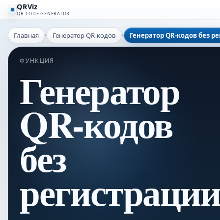
QRViz
QR CODE GENERATOR
Главная
Генератор QR-кодов
Генератор QR-кодов без р
ФУНКЦИЯ
Генератор
QR-кодов
без
регистраци