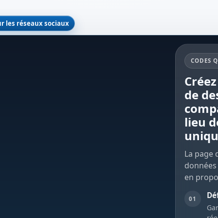
r les réseaux sociaux
CODES Q
Créez
de des
compa
lieu 
uniqu
La page d
données c
en propos
Déf
01
Gar
rée