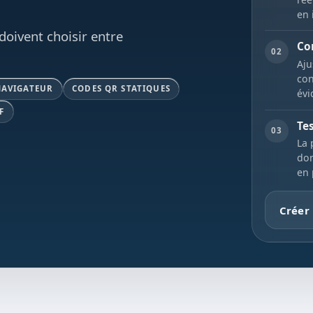
en 
 doivent choisir entre
Con
02
Aju
con
NAVIGATEUR
CODES QR STATIQUES
évi
F
Te
03
La 
don
en 
Créer