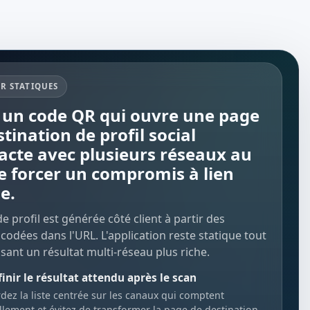
R STATIQUES
 un code QR qui ouvre une page
tination de profil social
cte avec plusieurs réseaux au
de forcer un compromis à lien
e.
e profil est générée côté client à partir des
odées dans l'URL. L'application reste statique tout
ant un résultat multi-réseau plus riche.
inir le résultat attendu après le scan
dez la liste centrée sur les canaux qui comptent
llement et évitez de transformer la page de destination