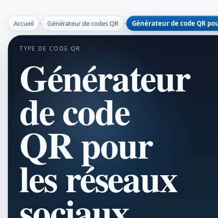
Accueil
Générateur de codes QR
Générateur de code QR pou
TYPE DE CODE QR
Générateur
de code
QR pour
les réseaux
sociaux