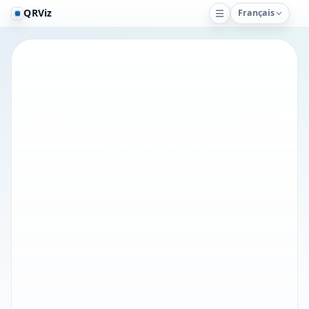
QRViz
Français