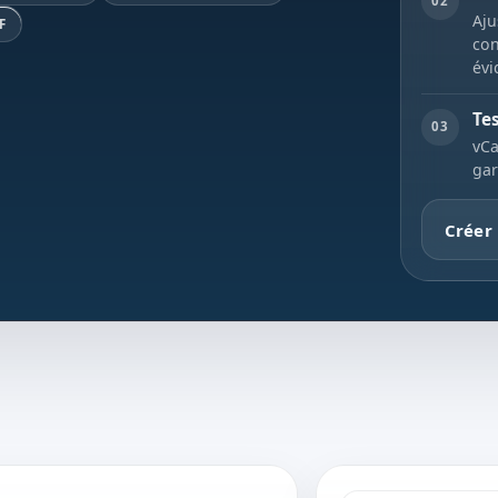
02
Aju
F
con
évi
Te
03
vCa
gar
Créer