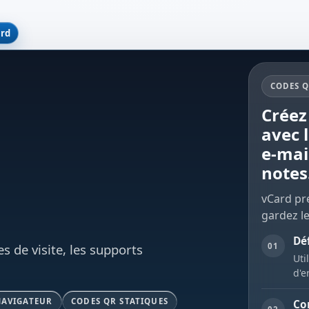
ard
CODES Q
Créez
avec 
e-mai
notes
vCard pre
gardez le
Déf
01
s de visite, les supports
Uti
d'e
NAVIGATEUR
CODES QR STATIQUES
Con