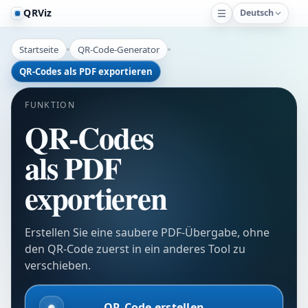
QRViz
Deutsch
Startseite
QR-Code-Generator
QR-Codes als PDF exportieren
FUNKTION
QR-Codes
als PDF
exportieren
Erstellen Sie eine saubere PDF-Übergabe, ohne
den QR-Code zuerst in ein anderes Tool zu
verschieben.
QR-Code erstellen