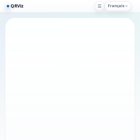
QRViz
Français