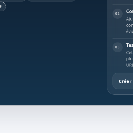
F
Con
02
Aju
con
évi
Te
03
Cet
plu
UR
Créer