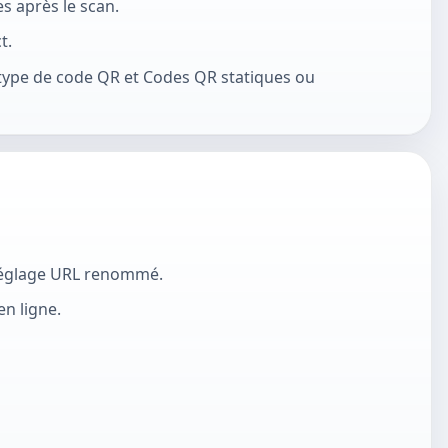
s après le scan.
t.
 type de code QR et Codes QR statiques ou
réréglage URL renommé.
n ligne.