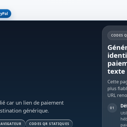
yPal
CODES Q
Génér
ident
paiem
texte
Cette pag
plus fiab
URL ren
ié car un lien de paiement
Déf
01
stination générique.
Uti
héb
NAVIGATEUR
CODES QR STATIQUES
pai