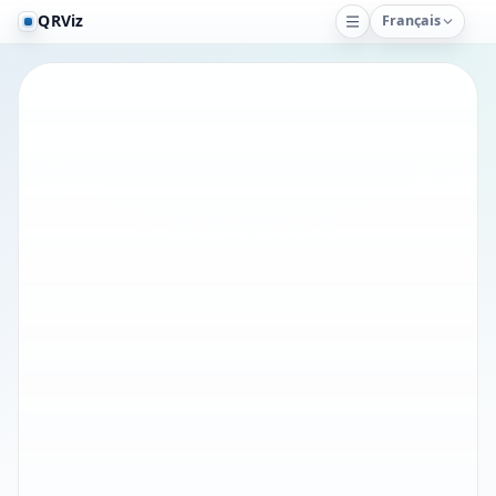
QRViz
Français